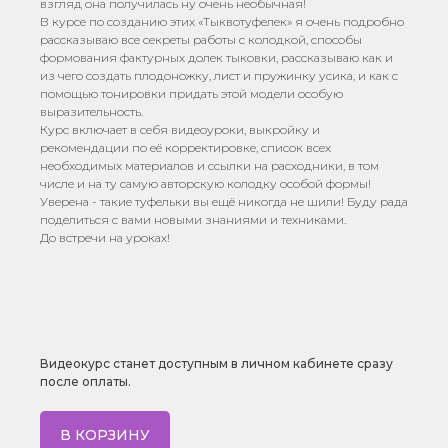
взгляд она получилась ну очень необычная!
В курсе по созданию этих «Тыквотуфелек» я очень подробно
рассказываю все секреты работы с колодкой, способы
формования фактурных долек тыковки, рассказываю как и
из чего создать плодоножку, лист и пружинку усика, и как с
помощью тонировки придать этой модели особую
выразительность.
Курс включает в себя видеоуроки, выкройку и
рекомендации по её корректировке, список всех
необходимых материалов и ссылки на расходники, в том
числе и на ту самую авторскую колодку особой формы!
Уверена - такие туфельки вы ещё никогда не шили! Буду рада
поделиться с вами новыми знаниями и техниками.
До встречи на уроках!
Видеокурс станет доступным в личном кабинете сразу
после оплаты.
В КОРЗИНУ