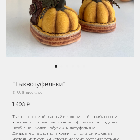
"Тыквотуфельки"
SKU:
Видеокурс
1 490
₽
Тыква - это самый главный и колоритный атрибут осени,
который вдохновил меня своими формами на создание
необычной модели обуви «Тыквотуфельки»!
Да-да, внешне словно тыковки, но при этом это самые
настоящие туфельки, которые чудесно дополнят осенние