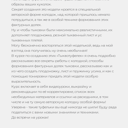
образы ваших куколок.
Секрет создания это модели кроется в специальной
авторской форме колодок, над которой пришлось немало
потрудиться, а так же в особой технике формования этих
фактурных долек.
Ну и чтобы тыковки были максимально реалистичными, их
дополняет плодоножка, резной тыквенный лист и ус
тыквенных плетей.
Могу бесконечно восторгаться этой моделькой, ведь на мой
взгляд она получилась ну очень необычная!
В курсе по созданию этих «Тыквотуфелек» я очень подробно
рассказываю все секреты работы с колодкой, способы
формования фактурных долек тыковки, рассказываю как и
из чего создать плодоножку, лист и пружинку усика, и как с
помощью тонировки придать этой модели особую
выразительность.
Курс включает в себя видеоуроки, выкройку и
рекомендации по её корректировке, список всех
необходимых материалов и ссылки на расходники, в том
числе и на ту самую авторскую колодку особой формы!
Уверена - такие туфельки вы ещё никогда не шили! Буду рада
поделиться с вами новыми знаниями и техниками.
До встречи на уроках!