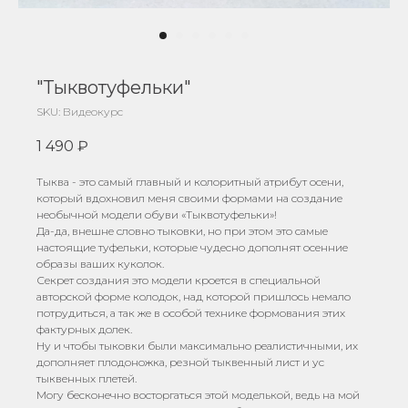
"Тыквотуфельки"
SKU:
Видеокурс
1 490
₽
Тыква - это самый главный и колоритный атрибут осени,
который вдохновил меня своими формами на создание
необычной модели обуви «Тыквотуфельки»!
Да-да, внешне словно тыковки, но при этом это самые
настоящие туфельки, которые чудесно дополнят осенние
образы ваших куколок.
Секрет создания это модели кроется в специальной
авторской форме колодок, над которой пришлось немало
потрудиться, а так же в особой технике формования этих
фактурных долек.
Ну и чтобы тыковки были максимально реалистичными, их
дополняет плодоножка, резной тыквенный лист и ус
тыквенных плетей.
Могу бесконечно восторгаться этой моделькой, ведь на мой