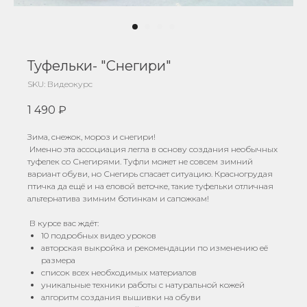
Туфельки- "Снегири"
SKU:
Видеокурс
1 490
₽
Зима, снежок, мороз и снегири!
Именно эта ассоциация легла в основу создания необычных
туфелек со Снегирями. Туфли может не совсем зимний
вариант обуви, но Снегирь спасает ситуацию. Красногрудая
птичка да ещё и на еловой веточке, такие туфельки отличная
альтернатива зимним ботинкам и сапожкам!
В курсе вас ждёт:
10 подробных видео уроков
авторская выкройка и рекомендации по изменению её
размера
список всех необходимых материалов
уникальные техники работы с натуральной кожей
алгоритм создания вышивки на обуви