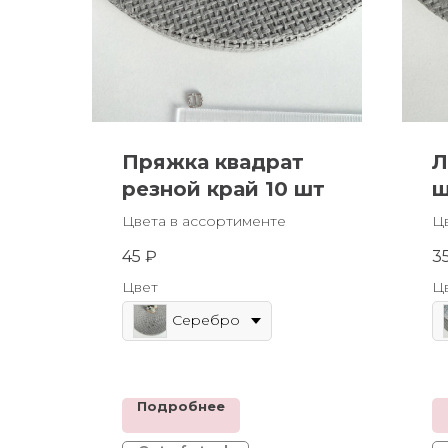
Пряжка квадрат
Л
резной край 10 шт
ш
Цвета в ассортименте
Ц
45
₽
3
Цвет
Ц
Серебро
Подробнее