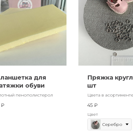
ланшетка для
Пряжка кругл
атяжки обуви
шт
лотный пенополистерол
Цвета в асортимент
₽
45
₽
Цвет
Серебро