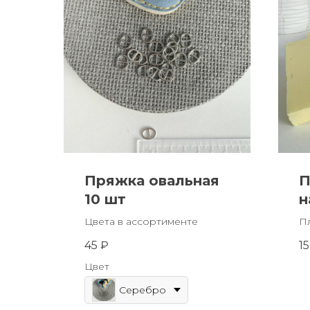
Пряжка овальная
П
10 шт
н
Цвета в ассортименте
П
45
₽
15
Цвет
Серебро