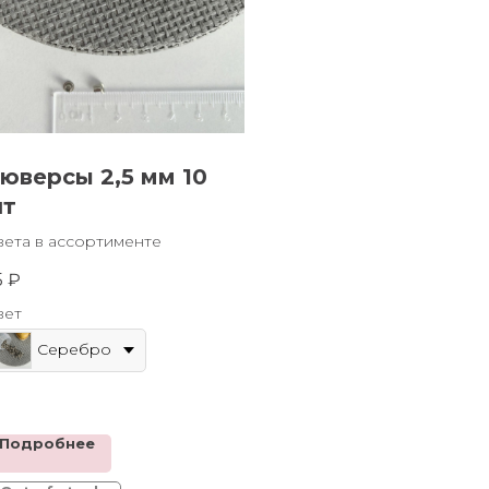
юверсы 2,5 мм 10
т
вета в ассортименте
5
₽
вет
Серебро
Подробнее