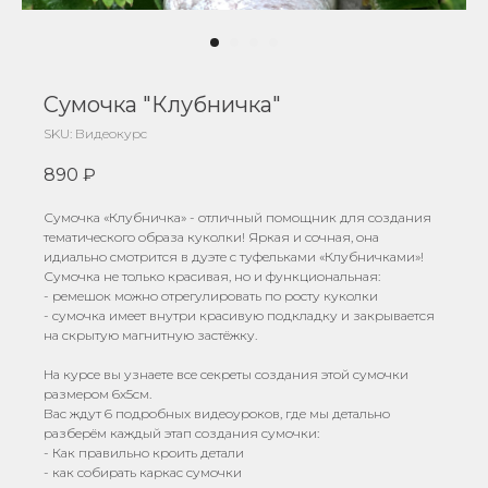
Сумочка "Клубничка"
SKU:
Видеокурс
890
₽
Сумочка «Клубничка» - отличный помощник для создания
тематического образа куколки! Яркая и сочная, она
идиально смотрится в дуэте с туфельками «Клубничками»!
Сумочка не только красивая, но и функциональная:
- ремешок можно отрегулировать по росту куколки
- сумочка имеет внутри красивую подкладку и закрывается
на скрытую магнитную застёжку.
На курсе вы узнаете все секреты создания этой сумочки
размером 6х5см.
Вас ждут 6 подробных видеоуроков, где мы детально
разберём каждый этап создания сумочки:
- Как правильно кроить детали
- как собирать каркас сумочки