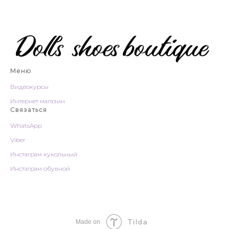
Меню
Видеокурсы
Интернет магазин
Связаться
WhatsApp
Viber
Инстаграм
кукольный
Инстаграм
обувной
Tilda
Made on