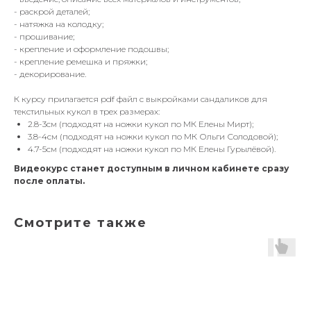
- раскрой деталей;
- натяжка на колодку;
- прошивание;
- крепление и оформление подошвы;
- крепление ремешка и пряжки;
- декорирование.
К курсу прилагается pdf файл с выкройками сандаликов для
текстильных кукол в трех размерах:
2.8-3см (подходят на ножки кукол по МК Елены Мирт);
3.8-4см (подходят на ножки кукол по МК Ольги Солодовой);
4.7-5см (подходят на ножки кукол по МК Елены Гурылёвой).
Видеокурс станет доступным в личном кабинете сразу
после оплаты.
Смотрите также