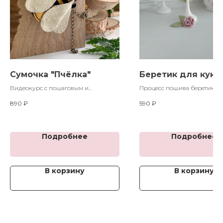
Сумочка "Пчёлка"
Беретик для куко
Видеокурс с пошаговым и
Процесс пошива беретика 
детальным объяснением каждого
для куколки
890
₽
590
₽
этапа создания сумочки "Пчёлки".
Подробнее
Подробнее
В корзину
В корзину